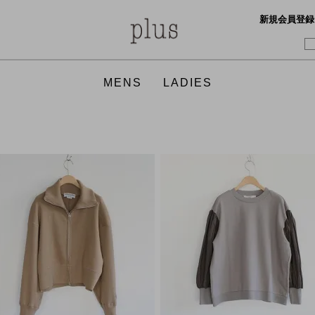
新規会員登録
MENS
LADIES
TOPS
TOPS
BOTTO
ONE PI
GOODS
SHOES
ACCES
GOODS
FOOD
FRAGRANCE
FOOD
APOTHEKE FRAGRANCE
APOTHEKE FRAGRANCE
CURLY
FilMela
GICIPI
hobo
hint hint
Honnete
JULY NINE
KAPTAIN SUNSHINE
KAPTAI
Martin 
nanamica
NICO,nicholson&nicholson
THE NO
THE NO