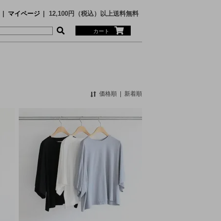
マイページ
12,100円（税込）以上送料無料
カート
価格順
|
新着順
MS
ECE
SARY
nge
N SUNSHINE
Faizey
RTH FACE PURPLE LABEL
RTH FACE PURPLE LABEL