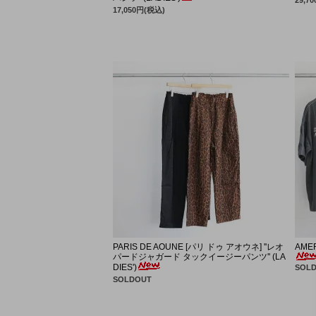
17,050円(税込)
PARIS DE AOUNE [パリ ドゥ アオウネ] ''レオ
AMER
パードジャガード タックイージーパンツ'' (LA
DIES')
SOL
SOLDOUT