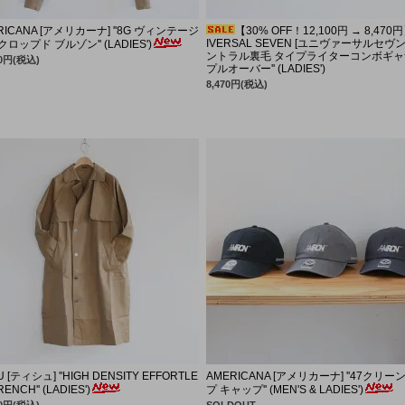
POSTALCO
pcnq
SANDE
POSTA
RICANA [アメリカーナ] ''8G ヴィンテージ
【30% OFF！12,100円 → 8,470
IVERSAL SEVEN [ユニヴァーサルセヴン] 
クロップド ブルゾン'' (LADIES')
sunny side up
SUBLIME
TOUAR
sunny s
ントラル裏毛 タイプライターコンボギャ
00円(税込)
プルオーバー'' (LADIES')
TRAVAIL MANUEL
UNIVER
8,470円(税込)
U [ティシュ] ''HIGH DENSITY EFFORTLE
AMERICANA [アメリカーナ] ''47クリー
RENCH'' (LADIES')
プ キャップ'' (MEN'S & LADIES')
00円(税込)
SOLDOUT