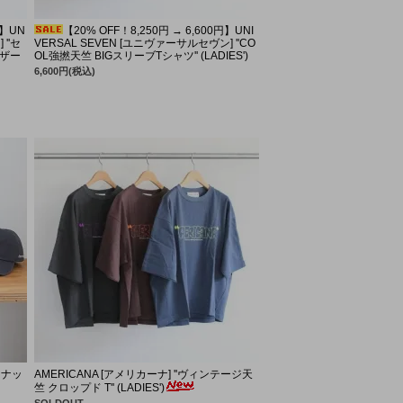
RS
LCO
円】UN
【20% OFF！8,250円 → 6,600円】UNI
''セ
VERSAL SEVEN [ユニヴァーサルセヴン] ''CO
EG SILVER
ide up
ザー
OL強撚天竺 BIGスリーブTシャツ'' (LADIES')
6,600円(税込)
SAL TISSU
ンナッ
AMERICANA [アメリカーナ] ''ヴィンテージ天
竺 クロップド T'' (LADIES')
SOLDOUT