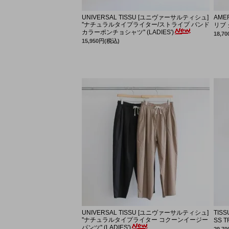
ORDINARY FITS
ORDINARY FITS
UNIVERSAL TISSU [ユニヴァーサルティシュ]
AME
''ナチュラルタイプライター/ストライプ バンド
リブ 
SUBLIME
SANDERS
カラーポンチョシャツ'' (LADIES')
18,7
15,950円(税込)
TOUAREG SILVER
UNIVERSAL TISSU [ユニヴァーサルティシュ]
TISS
''ナチュラルタイプライター コクーンイージー
SS T
パンツ'' (LADIES')
29,7