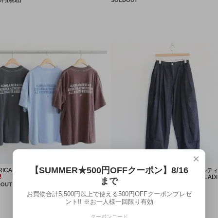
×
【SUMMER★500円OFFクーポン】8/16
ICANA [アメリカーナ] ''BIG T'' (LADIES')
UNIVERSAL TISSU [ユニヴァーサルテ
''5.4ozデニム サイドタックパンツ'' (LADIE
まで
DOUT
SOLDOUT
お買物合計5,500円以上で使える500円OFFクーポンプレゼ
ント!! ※お一人様一回限り有効
クーポンコード