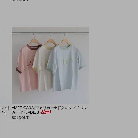
ィシュ]
AMERICANA [アメリカーナ] ''クロップド リン
S')
ガー T'' (LADIES')
SOLDOUT