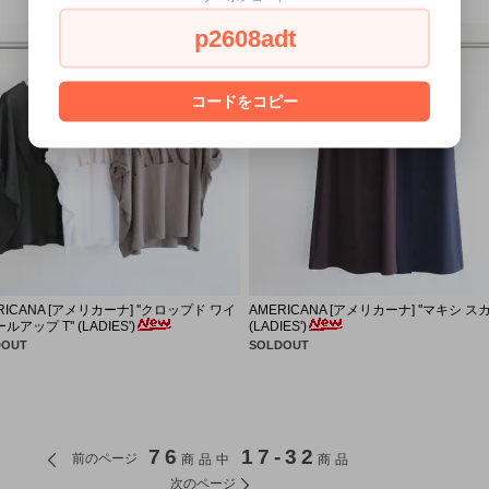
p2608adt
コードをコピー
RICANA [アメリカーナ] ''クロップド ワイ
AMERICANA [アメリカーナ] ''マキシ スカ
アップ T'' (LADIES')
(LADIES')
DOUT
SOLDOUT
76
17-32
前のページ
商品中
商品
次のページ