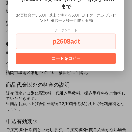
販売業者
まで
株式会社プラス
お買物合計5,500円以上で使える500円OFFクーポンプレゼ
ント!! ※お一人様一回限り有効
運営統括責任者名
クーポンコード
阿部 良太
p2608adt
郵便番号
814-0104
コードをコピー
住所
福岡市城南区別府 1-21-16 福田ビル 1 階北
商品代金以外の料金の説明
販売価格とは別に配送料、代引き手数料、振込手数料をご負担し
ていただきます。
※商品お買い上げ合計金額が12,100円(税込)以上で送料無料とな
ります。
申込有効期限
ご注文後3日以内といたします。ご注文後3日間ご入金がない場合