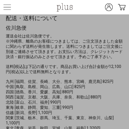
配送・送料について
佐川急便
運送会社は佐川急便です。
※沖縄県、離島のお客様につきましては、ご注文頂きました金額
に関わらず送料が発生致します。送料につきましてはご注文後に
別途ご連絡させて頂きます。お支払い方法は、クレジットカード
決済・銀行振込のみとさせて頂きます。予めご了承下さい。
送料[税込]は下記の通りです。商品お買い上げ合計金額が12,100
円(税込)以上で送料無料となります。
九州 [福岡、佐賀、長崎、大分、熊本、宮崎、鹿児島] 825円
中国 [鳥取、島根、岡山、広島、山口] 825円
四国 [徳島、香川、愛媛、高知] 880円
関西 [滋賀、京都、大阪、兵庫、奈良、和歌山] 880円
北陸 [富山、石川、福井] 990円
東海 [岐阜、静岡、愛知、三重] 990円
信越 [新潟、長野] 1,100円
関東 [茨城、栃木、群馬、埼玉、千葉、東京、神奈川、山梨]
1,100円
東北 [青森、岩手、秋田、宮城、山形、福島] 1,320円