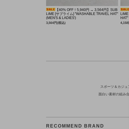
ORDINARY FITS
ORDINARY FITS
【40% OFF！5,940円 → 3,564円】SUB
LiME [サブライム] ''WASHABLE TRAVEL HAT''
LiME
SUBLIME
SANDERS
(MEN'S & LADIES')
HAT''
3,564円(税込)
4,15
TOUAREG SILVER
スポーツ＆カジュ
面白い素材の組み
RECOMMEND BRAND