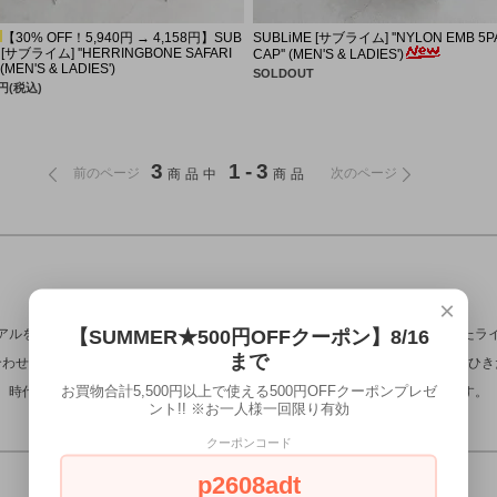
POSTALCO
pcnq
SANDE
POSTA
【30% OFF！5,940円 → 4,158円】SUB
SUBLiME [サブライム] ''NYLON EMB 5P
 [サブライム] ''HERRINGBONE SAFARI
CAP'' (MEN'S & LADIES')
sunny side up
SUBLIME
TOUAR
sunny s
 (MEN'S & LADIES')
SOLDOUT
8円(税込)
TRAVAIL MANUEL
UNIVER
3
1-3
前のページ
次のページ
商品中
商品
SUBLiME [サブライム]
×
【SUMMER★500円OFFクーポン】8/16
アルをベースに、幅広いジャンルのスタイルをミックスし、アクセントのきいたラ
まで
合わせやカラーバリエーションが豊富で、身につける人それぞれの個性を存分にひき
お買物合計5,500円以上で使える500円OFFクーポンプレゼ
時代の流れをうまくつかんだ、スパイスたっぷりの帽子小物を展開しています。
ント!! ※お一人様一回限り有効
クーポンコード
p2608adt