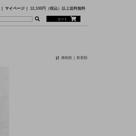
マイページ
12,100円（税込）以上送料無料
カート
価格順
|
新着順
MS
ECE
SARY
nge
N SUNSHINE
Faizey
RTH FACE PURPLE LABEL
RTH FACE PURPLE LABEL