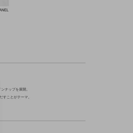
RS
LCO
ANEL
EG SILVER
ide up
SAL TISSU
インナップを展開。
だすことがテーマ。