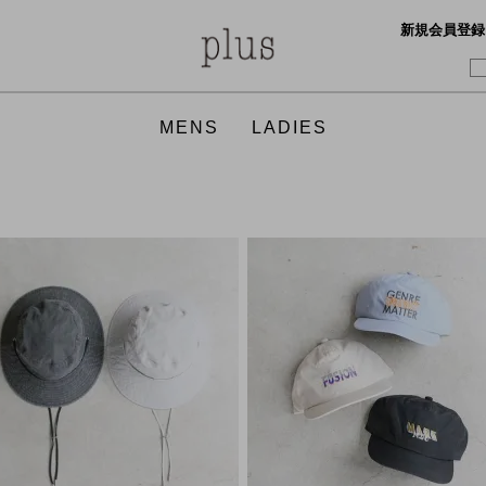
新規会員登録
MENS
LADIES
TOPS
TOPS
BOTTO
ONE PI
GOODS
SHOES
ACCES
GOODS
FOOD
FRAGRANCE
FOOD
APOTHEKE FRAGRANCE
APOTHEKE FRAGRANCE
CURLY
FilMela
GICIPI
hobo
hint hint
Honnete
JULY NINE
KAPTAIN SUNSHINE
KAPTAI
Martin 
nanamica
NICO,nicholson&nicholson
THE NO
THE NO