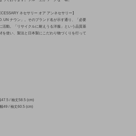
RS
LCO
NNECESSARY ネセサリー オア アンネセサリー】
EG SILVER
ide up
O. UN ナウン」。そのブランド名が示す通り、「必要
に活動。「リサイクルに耐えうる洋服」という品質基
SAL TISSU
材を使い、製法と日本製にこだわり物づくりを行って
7.5 / 袖丈58.5 (cm)
幅49 / 袖丈60.5 (cm)