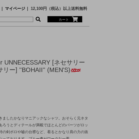
マイページ
12,100円（税込）以上送料無料
カート
MS
ECE
or UNNECESSARY [ネセサリー
 ''BOHAII'' (MEN'S)
SARY
nge
きましたかなりマニアックなシャツ。おそらく元ネタ
あろうとディテールが満載でほとんどのパーツがロッ
N SUNSHINE
Faizey
特の剣ボロや嘘の台襟など、着るとかなり肩の力の抜
RTH FACE PURPLE LABEL
RTH FACE PURPLE LABEL
なっております。ブルー杢がワークな一着。