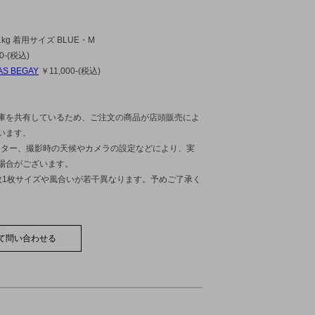
1kg 着用サイズ BLUE・M
0-(税込)
AS BEGAY
￥11,000-(税込)
庫を共有しているため、ご注文の商品が店頭販売によ
います。
ニター、撮影時の天候やカメラの設定などにより、実
場合がございます。
枚1枚サイズや風合いが若干異なります。予めご了承く
て問い合わせる