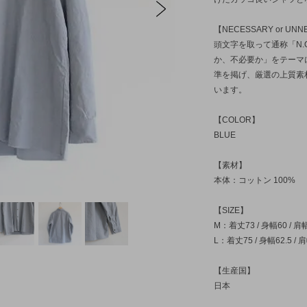
POSTALCO
pcnq
SANDE
POSTA
【NECESSARY or U
sunny side up
SUBLIME
TOUAR
sunny s
頭文字を取って通称「N.
か、不必要か」をテーマ
TRAVAIL MANUEL
UNIVER
準を掲げ、厳選の上質素
います。
【COLOR】
BLUE
【素材】
本体：コットン 100%
【SIZE】
M：着丈73 / 身幅60 / 肩幅4
L：着丈75 / 身幅62.5 / 肩
【生産国】
日本