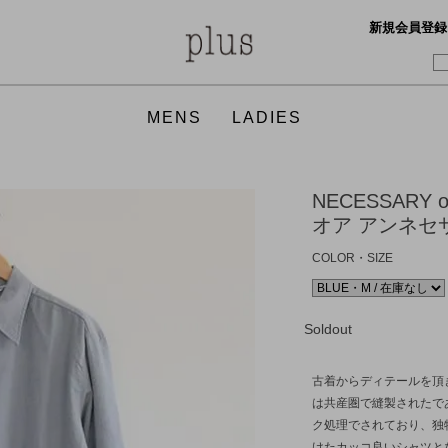
新規会員登録
MENS
LADIES
TOPS
TOPS
BOTTO
ONE PI
NECESSARY 
オア アンネセサリー]
GOODS
SHOES
ACCES
GOODS
FOOD
FRAGRANCE
FOOD
COLOR・SIZE
Soldout
APOTHEKE FRAGRANCE
APOTHEKE FRAGRANCE
CURLY
FilMela
GICIPI
hobo
hint hint
Honnete
古着からディテールを頂
は共産圏で縫製されたで
JULY NINE
KAPTAIN SUNSHINE
KAPTAI
Martin 
ク処理でされており、独
nanamica
NICO,nicholson&nicholson
THE NO
THE NO
けたカッコ良いシャツと