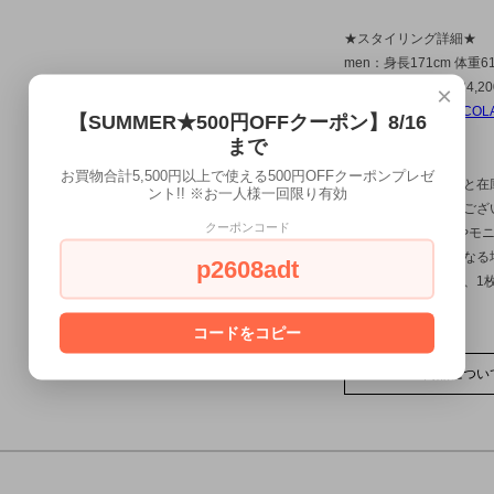
★スタイリング詳細★
men：身長171cm 体重6
ボトム
CURLY
￥24,20
×
リング
ERICKA NICOL
【SUMMER★500円OFFクーポン】8/16
まで
お買物合計5,500円以上で使える500円OFFクーポンプレゼ
※当店では、実店舗と在
ント!! ※お一人様一回限り有効
り売り切れる場合がござ
クーポンコード
※お使いのPC環境やモ
物の色合いと若干異なる
p2608adt
※この製品の特性上、1
ださい。。
コードをコピー
この商品につい