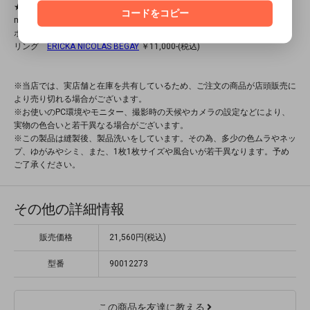
★スタイリング詳細★
コードをコピー
men：身長171cm 体重61kg 着用サイズ OLIVE・M
ボトム
ORDINARY FITS
￥26,400-(税込)
リング
ERICKA NICOLAS BEGAY
￥11,000-(税込)
※当店では、実店舗と在庫を共有しているため、ご注文の商品が店頭販売に
より売り切れる場合がございます。
※お使いのPC環境やモニター、撮影時の天候やカメラの設定などにより、
実物の色合いと若干異なる場合がございます。
※この製品は縫製後、製品洗いをしています。その為、多少の色ムラやネッ
プ、ゆがみやシミ、また、1枚1枚サイズや風合いが若干異なります。予め
ご了承ください。
その他の詳細情報
販売価格
21,560円(税込)
型番
90012273
この商品を友達に教える