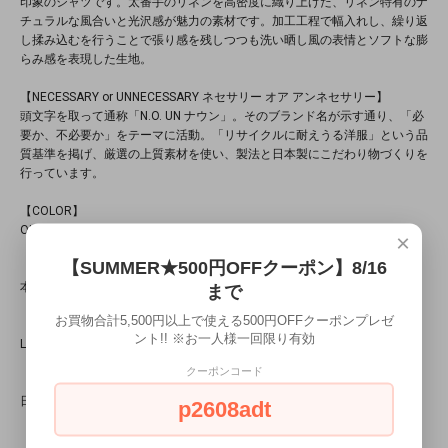
印象のシャツです。太番手のリネンを高密度に織り上げた、リネン特有のナ
チュラルな風合いと光沢感が魅力の素材です。加工工程で幅入れし、繰り返
し揉み込むを行うことで張り感を残しつつも洗い晒し風の表情とソフトな膨
らみ感を表現した生地。
【NECESSARY or UNNECESSARY ネセサリー オア アンネセサリー】
頭文字を取って通称「N.O. UN ナウン」。そのブランド名が示す通り、「必
要か、不必要か」をテーマに活動。「リサイクルに耐えうる洋服」という品
質基準を掲げ、厳選の上質素材を使い、製法と日本製にこだわり物づくりを
行っています。
【COLOR】
OLIVE
×
【SUMMER★500円OFFクーポン】8/16
【素材】
本体：リネン 100%
まで
お買物合計5,500円以上で使える500円OFFクーポンプレゼ
【SIZE】
ント!! ※お一人様一回限り有効
L：着丈77 / 身幅67 / 肩幅53.5 / 袖丈62 (cm)
クーポンコード
【生産国】
日本
p2608adt