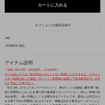
カートに入れる
オプションの値段詳細
TAG
SUMMER SALE
アイテム説明
＊SALE 30% OFF！30,800円 → 21,560円＊
セール品にクーポン及び貯めたポイントはご利用いただけません。※ポイン
トのご利用があった場合、ポイントご利用前の金額にて決済処理を行います
ので予めご了承下さい。
「N.O. UN」のウェスタンワークのシャツ。胸ポケットを極端に離す事で独
特の雰囲気にしがった定番の形の最高級リネンバージョン。程よい肉厚の生
地を使用し、軽い羽織としても活躍出来るアイテムです。襟先には衿芯を入
れる事で70sの雰囲気に仕上げてます。身幅は広めで着丈はスッキリとした