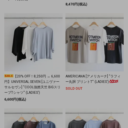
8,470円(税込)
【20% OFF！8,250円 → 6,600
AMERICANA [アメリカーナ] ''ラフィ
円】UNIVERSAL SEVEN [ユニヴァー
ー丸胴 プリントT'' (LADIES')
サルセヴン] ''COOL強撚天竺 BIGスリ
SOLD OUT
ーブTシャツ'' (LADIES')
6,600円(税込)