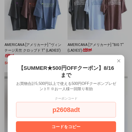
AMERICANA [アメリカーナ] ''ヴィン
AMERICANA [アメリカーナ] ''BIG T''
テージ天竺 クロップド T'' (LADIES')
(LADIES')
SOLD OUT
×
SOLD OUT
【SUMMER★500円OFFクーポン】8/16
まで
お買物合計5,500円以上で使える500円OFFクーポンプレゼ
ント!! ※お一人様一回限り有効
クーポンコード
p2608adt
コードをコピー