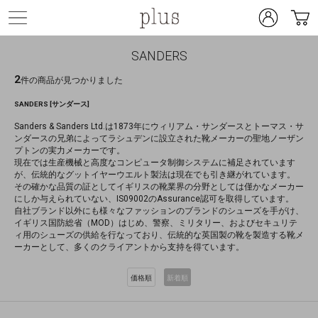
SANDERS
2
件の商品が見つかりました
SANDERS [サンダース]
Sanders & Sanders Ltd.は1873年にウィリアム・サンダースとトーマス・サ
ンダースの兄弟によってラシュデンに設立された靴メーカーの聖地ノーザン
プトンの実力メーカーです。
現在では生産機械と高度なコンピュータ制御システムに補足されています
が、伝統的なグットイヤーウエルト製法は現在でも引き継がれています。
その確かな品質の証としてイギリスの靴業界の分野としては僅かなメーカー
にしか与えられていない、IS09002のAssurance認可を取得しています。
自社ブランド以外にも様々なファッションのブランドのシューズを手がけ、
イギリス国防総省（MOD）はじめ、警察、ミリタリー、およびセキュリテ
ィ用のシューズの供給を行なっており、伝統的な英国製の靴を製造する靴メ
ーカーとして、多くのクライアントから支持を得ています。
価格順
新着順