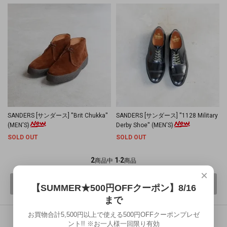
SANDERS [サンダース] ''Brit Chukka''
SANDERS [サンダース] ''1128 Military
(MEN'S)
Derby Shoe'' (MEN'S)
SOLD OUT
SOLD OUT
2
1
2
商品中
-
商品
×
前へ
次へ
【SUMMER★500円OFFクーポン】8/16
まで
お買物合計5,500円以上で使える500円OFFクーポンプレゼ
RECOMMEND BRAND
ント!! ※お一人様一回限り有効