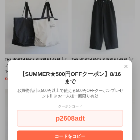
THE NORTH FACE PURPLE LABEL [ザ
THE NORTH FACE PURPLE LABEL [ザ
×
ノース フェイス パープルレーベル]
ノース フェイス パープルレーベル]
''Field Tote Bag''
''Field Slacks'' (MEN'S)
【SUMMER★500円OFFクーポン】8/16
SOLD OUT
SOLD OUT
まで
お買物合計5,500円以上で使える500円OFFクーポンプレゼ
ント!! ※お一人様一回限り有効
クーポンコード
p2608adt
コードをコピー