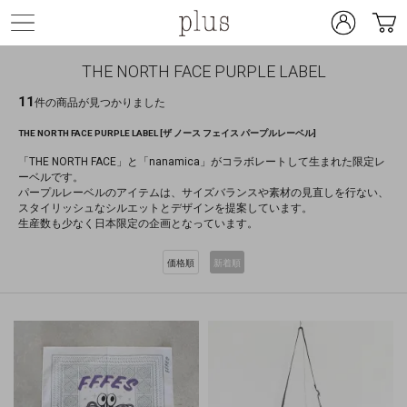
THE NORTH FACE PURPLE LABEL
11
件の商品が見つかりました
THE NORTH FACE PURPLE LABEL [ザ ノース フェイス パープルレーベル]
「THE NORTH FACE」と「nanamica」がコラボレートして生まれた限定レ
ーベルです。
パープルレーベルのアイテムは、サイズバランスや素材の見直しを行ない、
スタイリッシュなシルエットとデザインを提案しています。
生産数も少なく日本限定の企画となっています。
価格順
新着順