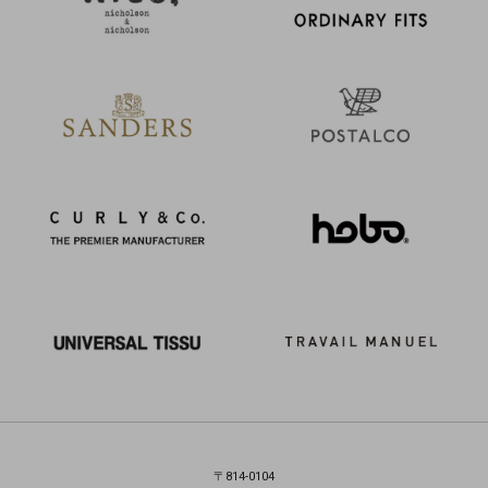
〒814-0104