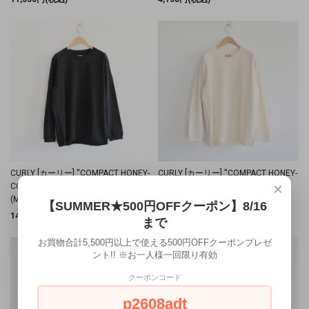
CURLY [カーリー] ''COMPACT HONEY-
CURLY [カーリー] ''COMPACT HONEY-
×
COMB PULL-OVER CHARCOAL''
COMB PULL-OVER IVORY'' (MEN'S)
(MEN'S)
【SUMMER★500円OFFクーポン】8/16
14,850円(税込)
14,850円(税込)
まで
お買物合計5,500円以上で使える500円OFFクーポンプレゼ
ント!! ※お一人様一回限り有効
クーポンコード
p2608adt