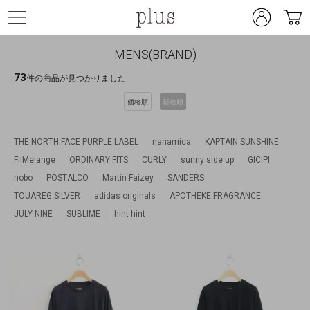
MENS(BRAND)
73
件の商品が見つかりました
価格順
新着順
THE NORTH FACE PURPLE LABEL
nanamica
KAPTAIN SUNSHINE
FilMelange
ORDINARY FITS
CURLY
sunny side up
GICIPI
hobo
POSTALCO
Martin Faizey
SANDERS
TOUAREG SILVER
adidas originals
APOTHEKE FRAGRANCE
JULY NINE
SUBLIME
hint hint