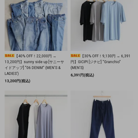
【40% OFF！22,000円 →
【30% OFF！9,130円 → 6,391
13,200円】sunny side up [サニーサ
円】GICIPI [ジチピ] ''Granchio''
イドアップ] ''06 DENIM'' (MEN'S &
(MEN'S)
LADIES')
6,391円(税込)
13,200円(税込)