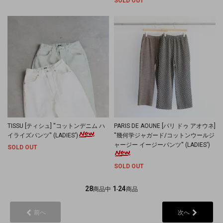
SOLD OUT
TISSU [ティシュ] ''コットンデニム ハ
PARIS DE AOUNE [パリ ドゥ アオウネ]
イライズパンツ'' (LADIES')
''幾何学ジャガード/コットンウールジ
ャージー イージーパンツ'' (LADIES')
SOLD OUT
SOLD OUT
28
1
24
商品中
-
商品
前へ
次へ