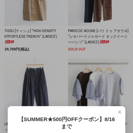
TISSU [ティシュ] ''HIGH DENSITY
PARIS DE AOUNE [パリ ドゥ アオウネ]
EFFORTLESS TRENCH'' (LADIES')
''レオパードジャガード タックイージ
ーパンツ'' (LADIES')
29,700円(税込)
SOLD OUT
×
【SUMMER★500円OFFクーポン】8/16
UNIVERSAL TISSU [ユニヴァーサルテ
UNIVERSAL TISSU [ユニヴァーサルテ
まで
ィシュ] ''5.4ozデニム サイドタックパ
ィシュ] ''アメリカンコットン天竺 ス