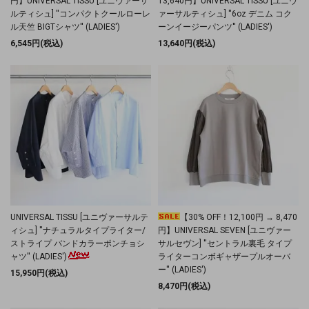
円】UNIVERSAL TISSU [ユニヴァーサ
13,640円】UNIVERSAL TISSU [ユニヴ
ルティシュ] ''コンパクトクールローレ
ァーサルティシュ] ''6oz デニム コク
ル天竺 BIGTシャツ'' (LADIES')
ーンイージーパンツ'' (LADIES')
6,545円(税込)
13,640円(税込)
UNIVERSAL TISSU [ユニヴァーサルテ
【30% OFF！12,100円 → 8,470
ィシュ] ''ナチュラルタイプライター/
円】UNIVERSAL SEVEN [ユニヴァー
ストライプ バンドカラーポンチョシ
サルセヴン] ''セントラル裏毛 タイプ
ャツ'' (LADIES')
ライターコンボギャザープルオーバ
ー'' (LADIES')
15,950円(税込)
8,470円(税込)