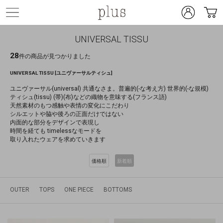
UNIVERSAL TISSU
28
件の商品が見つかりました
UNIVERSAL TISSU [ユニヴァーサルティシュ]
ユニヴァーサル(universal) 共通なさま。普遍的(-な考え方) 世界的(-な規模)
ティシュ(tissu) (帯)(布)などの織物を意味する(フランス語)
天然素材のもつ感触や表情の変化にこだわり
シルエットや脇や後ろの正面だけではない
内面的な部分をデザインで表現し
時間を経ても timelessなモードを
取り入れたウェアを求めていきます
価格順
新着順
OUTER
TOPS
ONE PIECE
BOTTOMS