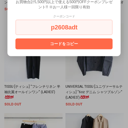
お買物合計5,500円以上で使える500円OFFクーポンプレゼ
ンツ'' (LADIES')
トライプコンボフレアスリーブプルオ
ント!! ※お一人様一回限り有効
ーバー'' (LADIES')
SOLD OUT
SOLD OUT
クーポンコード
p2608adt
コードをコピー
TISSU [ティシュ] ''フレンチリネン 半
UNIVERSAL TISSU [ユニヴァーサルテ
袖比翼オールインワン'' (LADIES')
ィシュ] ''6oz デニム シャツブルゾン''
(LADIES')
SOLD OUT
SOLD OUT