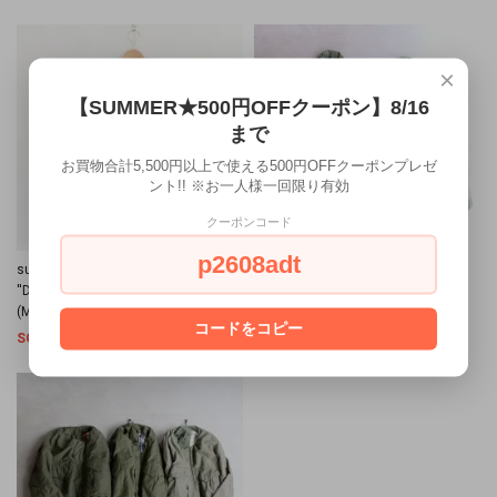
×
【SUMMER★500円OFFクーポン】8/16
まで
お買物合計5,500円以上で使える500円OFFクーポンプレゼ
ント!! ※お一人様一回限り有効
クーポンコード
p2608adt
sunny side up [サニーサイドアップ]
sunny side up [サニーサイドアップ]
''DENIM 1ST BACK WIDE JK TYPE/A''
''RE 8FOR1 ARMY SHIRT'' (MEN'S &
(MEN'S & LADIES')
LADIES')
コードをコピー
SOLD OUT
SOLD OUT