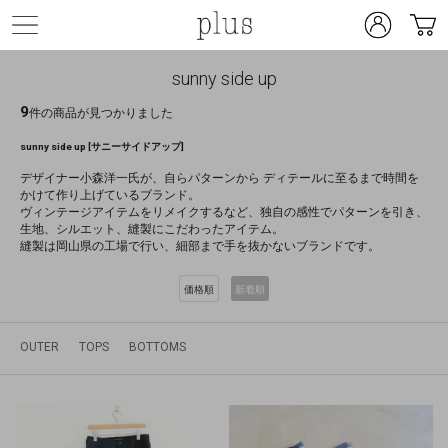
sunny side up
9
件の商品が見つかりました
sunny side up [サニーサイドアップ]
デザイナー小森洋一氏が、自らパターンから ディテールに至るまで時間を
かけて作り上げているブランド。
ヴィンテージアイテムをリメイクするなど、独自の感性でパターンを引き、
生地、シルエット、縫製にこだわったアイテム。
縫製は岡山県の工場で行い、細部まで手を抜かないブランドです。
価格順
新着順
OUTER
TOPS
BOTTOMS