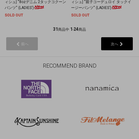
ィシュ] ''8ozデニム 2タックコクーン
ィシュ] ''親子コーデュロイ タックイ
パンツ'' (LADIES')
ージーパンツ'' (LADIES')
SOLD OUT
SOLD OUT
31
1
24
商品中
-
商品
前へ
次へ
RECOMMEND BRAND