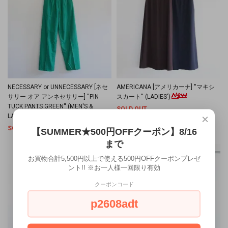
NECESSARY or UNNECESSARY [ネセ
AMERICANA [アメリカーナ] ''マキシ
サリー オア アンネセサリー] ''PIN
スカート'' (LADIES')
TUCK PANTS GREEN'' (MEN'S &
SOLD OUT
×
LADIES')
SOLD OUT
【SUMMER★500円OFFクーポン】8/16
まで
お買物合計5,500円以上で使える500円OFFクーポンプレゼ
ント!! ※お一人様一回限り有効
クーポンコード
p2608adt