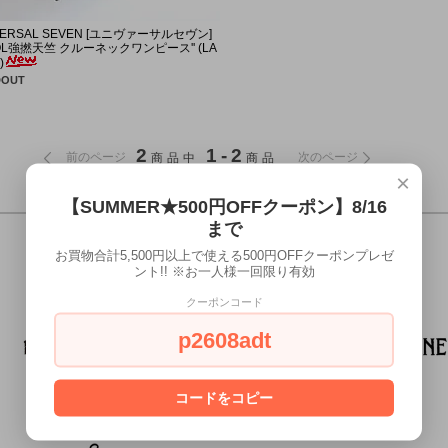
POSTALCO
pcnq
SANDE
POSTA
VERSAL SEVEN [ユニヴァーサルセヴン]
OOL強撚天竺 クルーネックワンピース'' (LA
sunny side up
SUBLIME
TOUAR
sunny s
)
DOUT
TRAVAIL MANUEL
UNIVER
2
1-2
前のページ
次のページ
商品中
商品
×
【SUMMER★500円OFFクーポン】8/16
まで
お買物合計5,500円以上で使える500円OFFクーポンプレゼ
ント!! ※お一人様一回限り有効
クーポンコード
p2608adt
コードをコピー