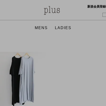
新規会員登録
MENS
LADIES
TOPS
TOPS
BOTTO
ONE PI
GOODS
SHOES
ACCES
GOODS
FOOD
FRAGRANCE
FOOD
APOTHEKE FRAGRANCE
APOTHEKE FRAGRANCE
CURLY
FilMela
GICIPI
hobo
hint hint
Honnete
JULY NINE
KAPTAIN SUNSHINE
KAPTAI
Martin 
nanamica
NICO,nicholson&nicholson
THE NO
THE NO