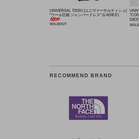
ORDINARY FITS
ORDINARY FITS
UNIVERSAL TISSU [ユニヴァーサルティシュ]
UNI
''ウール圧縮 ジャンパードレス'' (LADIES')
''C
SUBLIME
SANDERS
DIES'
SOLDOUT
SOL
TOUAREG SILVER
RECOMMEND BRAND