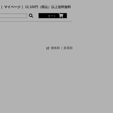
マイページ
12,100円（税込）以上送料無料
カート
価格順
|
新着順
MS
ECE
SARY
nge
N SUNSHINE
Faizey
RTH FACE PURPLE LABEL
RTH FACE PURPLE LABEL