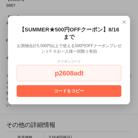
GREY
【素材】
×
本体：ポリエステ 100％
【SUMMER★500円OFFクーポン】8/16
【SIZE】
まで
FREE：頭囲 58.5cm
お買物合計5,500円以上で使える500円OFFクーポンプレゼ
ント!! ※お一人様一回限り有効
【生産国】
中国
クーポンコード
p2608adt
※当店では、実店舗と在庫を共有しているため、ご注文の商品が店頭販売に
より売り切れる場合がございます。
※お使いのPC環境やモニター、撮影時の天候やカメラの設定などにより、
コードをコピー
実物の色合いと若干異なる場合がございます。
※製品の特徴上、1点1点サイズに個体差がございます。予めご了承くださ
い。
その他の詳細情報
販売価格
3,564円(税込)