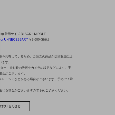
1kg 着用サイズ BLACK・MIDDLE
 or UNNECESSARY
￥9,680-(税込)
庫を共有しているため、ご注文の商品が店頭販売によ
います。
ニター、撮影時の天候やカメラの設定などにより、実
場合がございます。
スレ・シミなどがある場合がございます。予めご了承
生じる場合がございますので予めご了承ください。
て問い合わせる