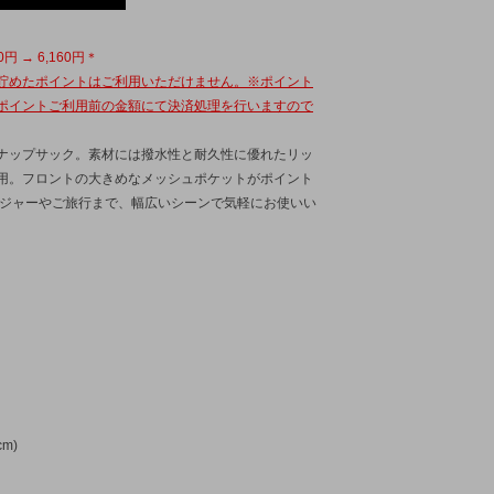
RS
LCO
0円 → 6,160円＊
EG SILVER
ide up
貯めたポイントはご利用いただけません。※ポイント
SAL TISSU
ポイントご利用前の金額にて決済処理を行いますので
ナップサック。素材には撥水性と耐久性に優れたリッ
用。フロントの大きめなメッシュポケットがポイント
レジャーやご旅行まで、幅広いシーンで気軽にお使いい
cm)