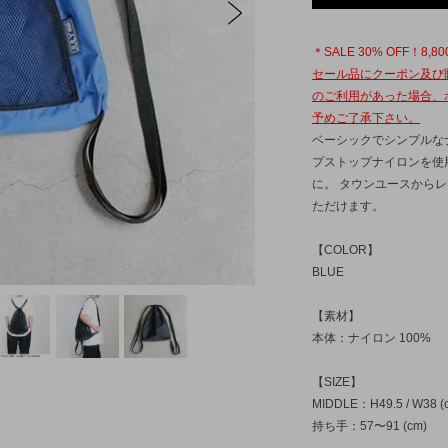
POSTALCO
pcnq
SANDE
POSTA
＊SALE 30% OFF！8,80
sunny side up
SUBLIME
TOUAR
sunny s
セール品にクーポン及び
TRAVAIL MANUEL
UNIVER
のご利用があった場合、
予めご了承下さい。
ベーシックでシンプルな
プストップナイロンを使
に。 タウンユースから
ただけます。
【COLOR】
BLUE
【素材】
本体：ナイロン 100%
【SIZE】
MIDDLE：H49.5 / W38 (
持ち手：57〜91 (cm)