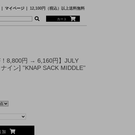
マイページ
12,100円（税込）以上送料無料
カート
MS
ECE
！8,800円 → 6,160円】JULY
イン] ''KNAP SACK MIDDLE''
SARY
nge
N SUNSHINE
Faizey
追加
RTH FACE PURPLE LABEL
RTH FACE PURPLE LABEL