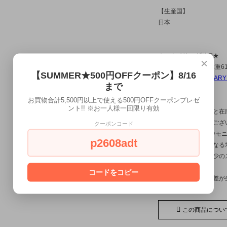
【生産国】
日本
★スタイリング詳細★
×
men：身長171cm 体重6
【SUMMER★500円OFFクーポン】8/16
トップス
NECESSARY
まで
お買物合計5,500円以上で使える500円OFFクーポンプレゼ
ント!! ※お一人様一回限り有効
※当店では、実店舗と在
り売り切れる場合がござ
クーポンコード
※お使いのPC環境やモ
p2608adt
物の色合いと若干異なる
※製品の特徴上、多少の
ください。
コードをコピー
※若干のサイズの誤差が
この商品につい