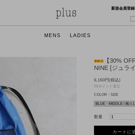
新規会員登録
MENS
LADIES
TOPS
TOPS
BOTTO
ONE PI
【30% OFF
NINE [ジュライナ
GOODS
SHOES
ACCES
GOODS
FOOD
FRAGRANCE
FOOD
6,160円(税込)
56ポイント還元
COLOR・SIZE
APOTHEKE FRAGRANCE
APOTHEKE FRAGRANCE
CURLY
FilMela
GICIPI
hobo
hint hint
Honnete
数量
JULY NINE
KAPTAIN SUNSHINE
KAPTAI
Martin 
カートに
nanamica
NICO,nicholson&nicholson
THE NO
THE NO