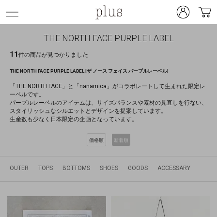
THE NORTH FACE PURPLE LABEL
11
件の商品が見つかりました
THE NORTH FACE PURPLE LABEL [ザ ノース フェイス パープルレーベル]
「THE NORTH FACE」と「nanamica」がコラボレートして生まれた限定レ
ーベルです。
パープルレーベルのアイテムは、サイズバランスや素材の見直しを行ない、
スタイリッシュなシルエットとデザインを提案しています。
生産数も少なく日本限定の企画となっています。
価格順
新着順
OUTER
TOPS
BOTTOMS
SHOES
GOODS
ACCESSARY