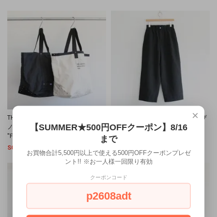
×
THE NORTH FACE PURPLE LABEL [ザ
THE NORTH FACE PURPLE LABEL [ザ
【SUMMER★500円OFFクーポン】8/16
ノース フェイス パープルレーベル]
ノース フェイス パープルレーベル]
''Field Tote Bag''
''Field Slacks'' (MEN'S)
まで
SOLD OUT
SOLD OUT
お買物合計5,500円以上で使える500円OFFクーポンプレゼ
ント!! ※お一人様一回限り有効
クーポンコード
p2608adt